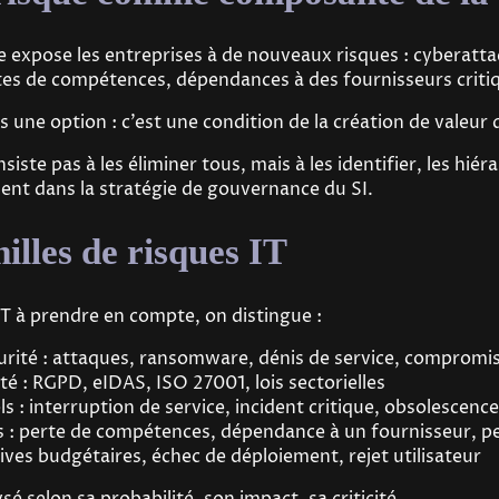
expose les entreprises à de nouveaux risques : cyberatta
rtes de compétences, dépendances à des fournisseurs criti
s une option : c’est une condition de la création de valeur 
siste pas à les éliminer tous, mais à les identifier, les hiér
ement dans la stratégie de gouvernance du SI.
illes de risques IT
IT à prendre en compte, on distingue :
urité : attaques, ransomware, dénis de service, compromi
té : RGPD, eIDAS, ISO 27001, lois sectorielles
s : interruption de service, incident critique, obsolescence
s : perte de compétences, dépendance à un fournisseur, p
rives budgétaires, échec de déploiement, rejet utilisateur
é selon sa probabilité, son impact, sa criticité.